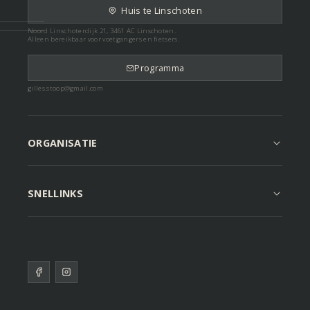
Huis te Linschoten
Noord Linschoterdijk 21, 3461 AC Linschoten.
Alleen bereikbaar voor voetgangers en fietsers.
Programma
gilles.stoop@gmail.com
ORGANISATIE
SNELLINKS