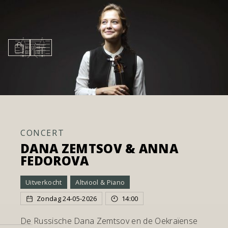
CONCERT
DANA ZEMTSOV & ANNA
FEDOROVA
Uitverkocht
Altviool & Piano
Zondag
24
-
05
-
2026
14:00
De Russische Dana Zemtsov en de Oekraïense