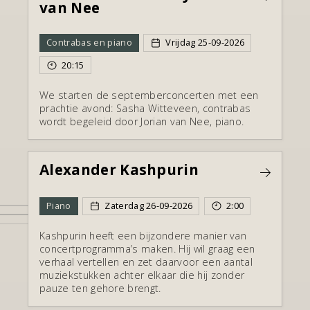
van Nee
Vrijdag
25
-
09
-
2026
Contrabas en piano
20:15
We starten de septemberconcerten met een
prachtie avond: Sasha Witteveen, contrabas
wordt begeleid door Jorian van Nee, piano.
Alexander Kashpurin
Zaterdag
26
-
09
-
2026
2:00
Piano
Kashpurin heeft een bijzondere manier van
concertprogramma’s maken. Hij wil graag een
verhaal vertellen en zet daarvoor een aantal
muziekstukken achter elkaar die hij zonder
pauze ten gehore brengt.